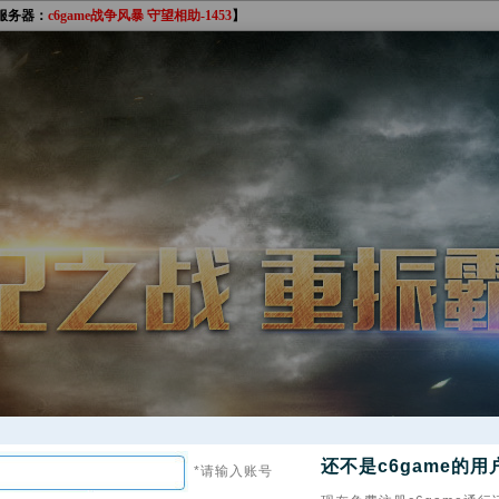
服务器：
c6game战争风暴 守望相助-1453
】